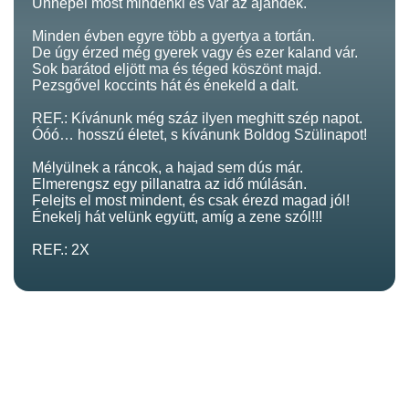
Ünnepel most mindenki és vár az ajándék.
Minden évben egyre több a gyertya a tortán.
De úgy érzed még gyerek vagy és ezer kaland vár.
Sok barátod eljött ma és téged köszönt majd.
Pezsgővel koccints hát és énekeld a dalt.
REF.: Kívánunk még száz ilyen meghitt szép napot.
Óóó… hosszú életet, s kívánunk Boldog Szülinapot!
Mélyülnek a ráncok, a hajad sem dús már.
Elmerengsz egy pillanatra az idő múlásán.
Felejts el most mindent, és csak érezd magad jól!
Énekelj hát velünk együtt, amíg a zene szól!!!
REF.: 2X