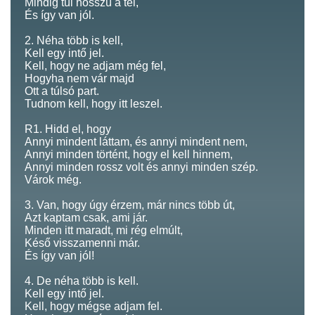
Mindig túl hosszú a tél,
És így van jól.
2. Néha több is kell,
Kell egy intő jel.
Kell, hogy ne adjam még fel,
Hogyha nem vár majd
Ott a túlsó part.
Tudnom kell, hogy itt leszel.
R1. Hidd el, hogy
Annyi mindent láttam, és annyi mindent nem,
Annyi minden történt, hogy el kell hinnem,
Annyi minden rossz volt és annyi minden szép.
Várok még.
3. Van, hogy úgy érzem, már nincs több út,
Azt kaptam csak, ami jár.
Minden itt maradt, mi rég elmúlt,
Késő visszamenni már.
És így van jól!
4. De néha több is kell.
Kell egy intő jel.
Kell, hogy mégse adjam fel.