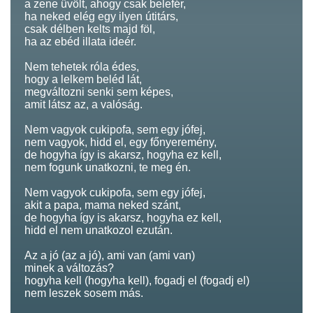
a zene üvölt, ahogy csak belefér,
ha neked elég egy ilyen útitárs,
csak délben kelts majd föl,
ha az ebéd illata ideér.
Nem tehetek róla édes,
hogy a lelkem beléd lát,
megváltozni senki sem képes,
amit látsz az, a valóság.
Nem vagyok cukipofa, sem egy jófej,
nem vagyok, hidd el, egy főnyeremény,
de hogyha így is akarsz, hogyha ez kell,
nem fogunk unatkozni, te meg én.
Nem vagyok cukipofa, sem egy jófej,
akit a papa, mama neked szánt,
de hogyha így is akarsz, hogyha ez kell,
hidd el nem unatkozol ezután.
Az a jó (az a jó), ami van (ami van)
minek a változás?
hogyha kell (hogyha kell), fogadj el (fogadj el)
nem leszek sosem más.