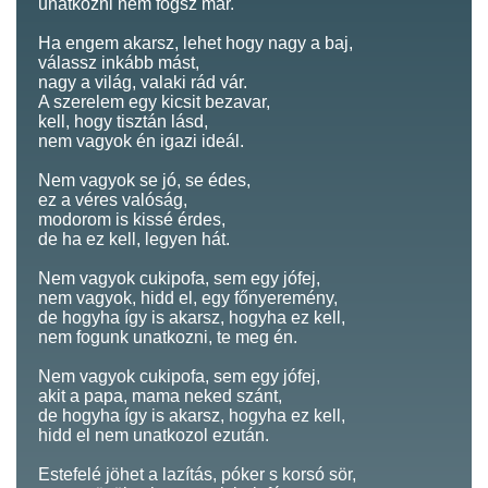
unatkozni nem fogsz már.
Ha engem akarsz, lehet hogy nagy a baj,
válassz inkább mást,
nagy a világ, valaki rád vár.
A szerelem egy kicsit bezavar,
kell, hogy tisztán lásd,
nem vagyok én igazi ideál.
Nem vagyok se jó, se édes,
ez a véres valóság,
modorom is kissé érdes,
de ha ez kell, legyen hát.
Nem vagyok cukipofa, sem egy jófej,
nem vagyok, hidd el, egy főnyeremény,
de hogyha így is akarsz, hogyha ez kell,
nem fogunk unatkozni, te meg én.
Nem vagyok cukipofa, sem egy jófej,
akit a papa, mama neked szánt,
de hogyha így is akarsz, hogyha ez kell,
hidd el nem unatkozol ezután.
Estefelé jöhet a lazítás, póker s korsó sör,