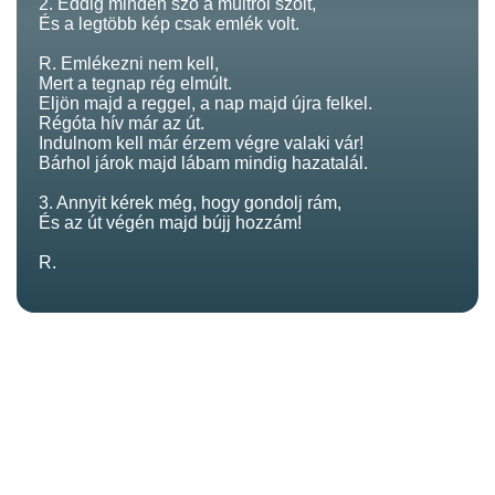
2. Eddig minden szó a múltról szólt,
És a legtöbb kép csak emlék volt.
R. Emlékezni nem kell,
Mert a tegnap rég elmúlt.
Eljön majd a reggel, a nap majd újra felkel.
Régóta hív már az út.
Indulnom kell már érzem végre valaki vár!
Bárhol járok majd lábam mindig hazatalál.
3. Annyit kérek még, hogy gondolj rám,
És az út végén majd bújj hozzám!
R.