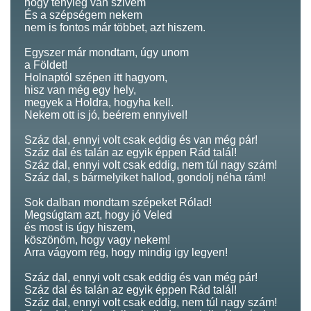
hogy tényleg van szivem
És a szépségem nekem
nem is fontos már többet, azt hiszem.
Egyszer már mondtam, úgy unom
a Földet!
Holnaptól szépen itt hagyom,
hisz van még egy hely,
megyek a Holdra, hogyha kell.
Nekem ott is jó, beérem ennyivel!
Száz dal, ennyi volt csak eddig és van még pár!
Száz dal és talán az egyik éppen Rád talál!
Száz dal, ennyi volt csak eddig, nem túl nagy szám!
Száz dal, s bármelyiket hallod, gondolj néha rám!
Sok dalban mondtam szépeket Rólad!
Megsúgtam azt, hogy jó Veled
és most is úgy hiszem,
köszönöm, hogy vagy nekem!
Arra vágyom rég, hogy mindig igy legyen!
Száz dal, ennyi volt csak eddig és van még pár!
Száz dal és talán az egyik éppen Rád talál!
Száz dal, ennyi volt csak eddig, nem túl nagy szám!