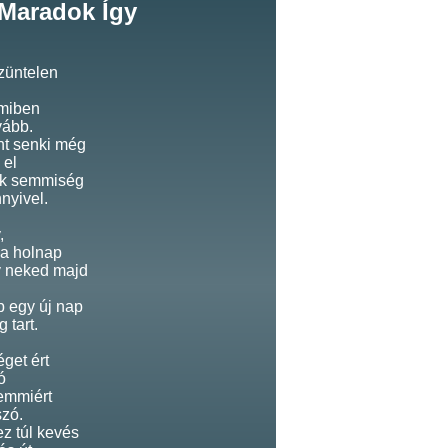
Maradok Így
szüntelen
rmiben
vább.
nt senki még
 el
ak semmiség
nyivel.
,
a holnap
y neked majd
 egy új nap
 tart.
get ért
ó
emmiért
szó.
z túl kevés