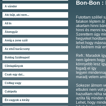
Bon-Bon : 
A vándor
Aki bújt, aki nem...
Futottam széllel 
falakon léptem át
All In
akartam hinni bá
hinni és menni to
Álomgyár
Szerettem úgy mi
hegyeket hordtam
Amíg a zene szól
lehet hogy másn
én beérem már en
Az első karácsony
Refr.: Maradok így
Boldog Szülinapot!
nem ígérem hogy 
könnyebb lesz íg
Címlaplányok
fogadj el így
legyen mindennap
Csak egy dal...
maradj velem amíg
Csillag vagy
Sokezer álmom vé
elbukni nem volt j
Cukipofa
hazudtam néha s
azóta fáj minden 
Én vagyok a király
Lehet, hogy minde